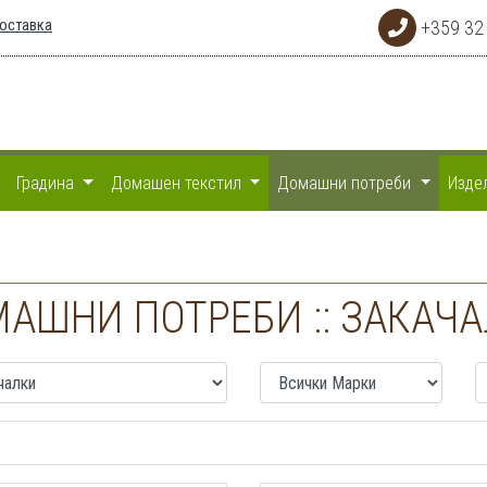
доставка
+359 32
Градина
Домашен текстил
Домашни потреби
Изде
АШНИ ПОТРЕБИ :: ЗАКАЧ