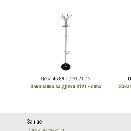
Цена
46.89
€ /
91.71
лв.
Ц
Закачалка за дрехи 8121 - сива
Закач
За нас
Легенда символи