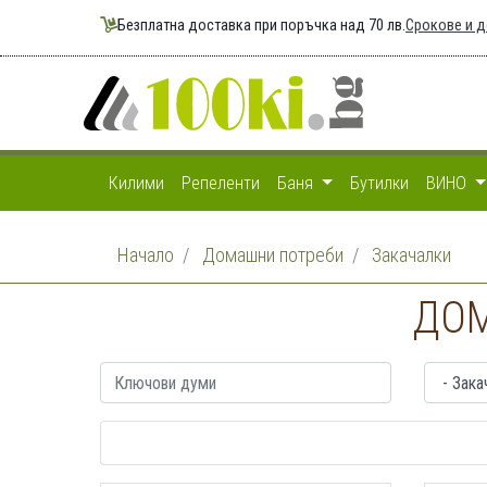
Безплатна доставка при поръчка над 70 лв.
Срокове и 
Килими
Репеленти
Баня
Бутилки
ВИНО
Начало
Домашни потреби
Закачалки
ДОМ