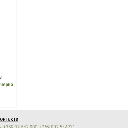
в.
 черна
онтакти
+359 32 642 880, +359 882 544211