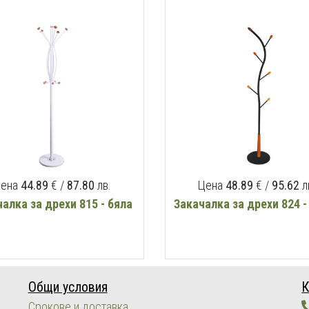
ена
44.89
€ /
87.80
лв.
Цена
48.89
€ /
95.62
л
алка за дрехи 815 - бяла
Закачалка за дрехи 824 -
Общи условия
К
Срокове и доставка