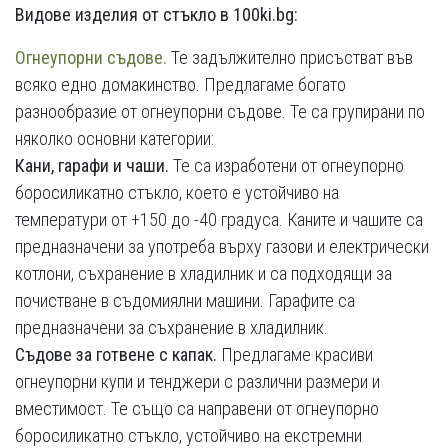
Видове изделия от стъкло в 100ki.bg
:
Огнеупорни съдове.
Те задължително присъстват във
всяко едно домакинство. Предлагаме богато
разнообразие от огнеупорни съдове. Те са групирани по
няколко основни категории:
Кани, гарафи и чаши.
Те са изработени от огнеупорно
боросиликатно стъкло, което е устойчиво на
температури от +150 до -40 градуса. Каните и чашите са
предназначени за употреба върху газови и електрически
котлони, съхранение в хладилник и са подходящи за
почистване в съдомиялни машини. Гарафите са
предназначени за съхранение в хладилник.
Съдове за готвене с капак.
Предлагаме красиви
огнеупорни купи и тенджери с различни размери и
вместимост. Те също са направени от огнеупорно
боросиликатно стъкло, устойчиво на екстремни