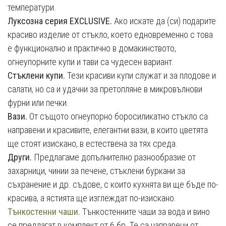
температури.
Луксозна серия EXCLUSIVE.
Ако искате да (си) подарите
красиво изделие от стъкло, което едновременно с това
е функционално и практично в домакинството,
огнеупорните купи и тави са чудесен вариант.
Стъклени купи.
Тези красиви купи служат и за плодове и
салати, но са и удачни за претопляне в микровълнови
фурни или печки.
Вази.
От същото огнеупорно боросиликатно стъкло са
направени и красивите, елегантни вази, в които цветята
ще стоят изискано, в естествена за тях среда.
Други.
Предлагаме допълнително разнообразие от
захарници, чинии за печене, стъклени буркани за
съхранение и др. съдове, с които кухнята ви ще бъде по-
красива, а ястията ще изглеждат по-изискано.
Тънкостенни чаши.
Тънкостенните чаши за вода и вино
се предлагат в комплект от 6 бр. Те са направени от