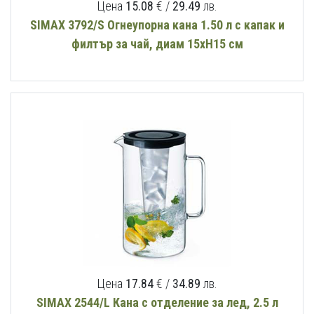
Цена
15.08
€ /
29.49
лв.
SIMAX 3792/S Огнеупорна кана 1.50 л с капак и
филтър за чай, диам 15хН15 см
Цена
17.84
€ /
34.89
лв.
SIMAX 2544/L Кана с отделение за лед, 2.5 л