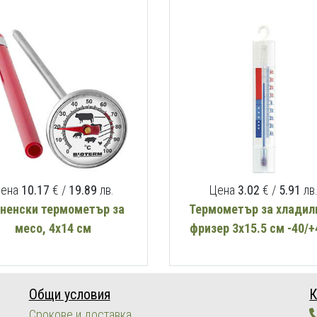
ена
10.17
€ /
19.89
лв.
Цена
3.02
€ /
5.91
лв
хненски термометър за
Термометър за хладил
месо, 4х14 см
фризер 3х15.5 см -40/+
Общи условия
К
Срокове и доставка