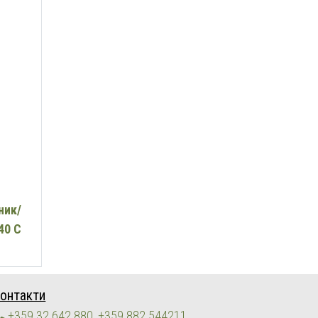
.
ник/
40 C
онтакти
+359 32 642 880, +359 882 544211