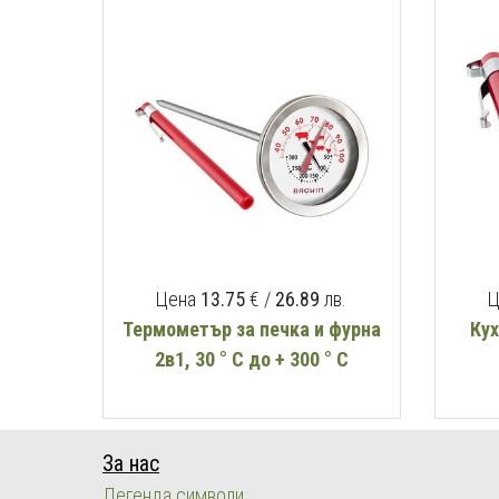
Цена
13.75
€ /
26.89
лв.
Ц
Термометър за печка и фурна
Ку
2в1, 30 ° C до + 300 ° C
За нас
Легенда символи